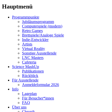
Hauptmenü
Programmpunkte
Jubiläumsprogramm
Computerspiele (modern)
Retro Games
Brettspiele/Analoge Spiele
Indie-Entwickler
Artists
Virtual Reality
Sonstige Ausstellende
LNC Masters
Cafeteria
Science MashUp
Publikationen
Rückblick
Für Ausstellende
Anmeldeformular 2026
Info
Lageplan
Für Besucher*innen
FAQ
Über uns
Chronik