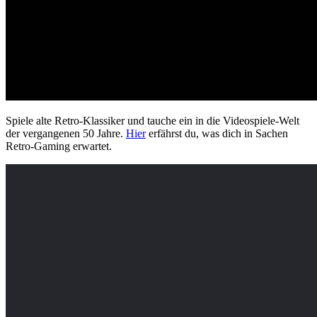
Spiele alte Retro-Klassiker und tauche ein in die Videospiele-Welt
der vergangenen 50 Jahre.
Hier
erfährst du, was dich in Sachen
Retro-Gaming erwartet.