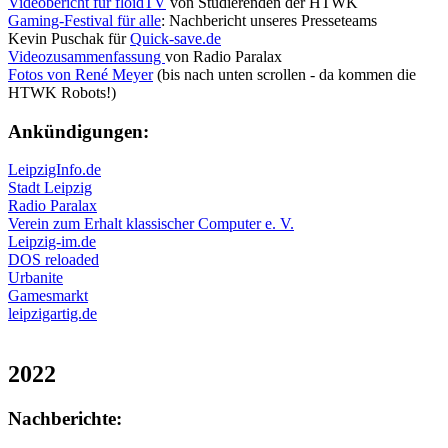
Videobericht für floidTV
von Studierenden der HTWK
Gaming-Festival für alle
: Nachbericht unseres Presseteams
Kevin Puschak für
Quick-save.de
Videozusammenfassung
von Radio Paralax
Fotos von René Meyer
(bis nach unten scrollen - da kommen die
HTWK Robots!)
Ankündigungen:
LeipzigInfo.de
Stadt Leipzig
Radio Paralax
Verein zum Erhalt klassischer Computer e. V.
Leipzig-im.de
DOS reloaded
Urbanite
Gamesmarkt
leipzigartig.de
2022
Nachberichte: