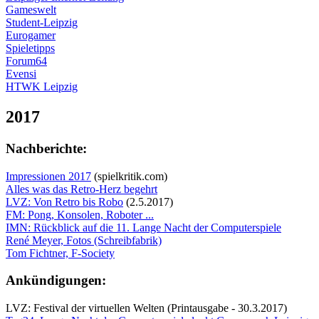
Gameswelt
Student-Leipzig
Eurogamer
Spieletipps
Forum64
Evensi
HTWK Leipzig
2017
Nachberichte:
Impressionen 2017
(spielkritik.com)
Alles was das Retro-Herz begehrt
LVZ: Von Retro bis Robo
(2.5.2017)
FM: Pong, Konsolen, Roboter ...
IMN: Rückblick auf die 11. Lange Nacht der Computerspiele
René Meyer, Fotos (Schreibfabrik)
Tom Fichtner, F-Society
Ankündigungen:
LVZ: Festival der virtuellen Welten (Printausgabe - 30.3.2017)