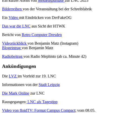
Ein kurzer Abriss von
Medienspürnase
zur LNC 2025
Bilderreihen
von der Veranstaltung bei der Schreibfabrik
Ein
Video
mit Eindrücken von DerFakeOG
Das war die LNC
aus Sicht der HTWK
Bericht von
Retro Computer Dresden
Videorückblick
von Benjamin Matz (Instagram)
Blogeintrag
von Benjamin Matz
Radiobeitrag
von Radio Mephisto (ab ca. Minute 42)
Ankündigungen
Die
LVZ
im Vorfeld zur 19. LNC
Informationen von der
Stadt Leipzig
Die Mark Online
zur LNC
Rausgegangen:
LNC als Tagestipp
Video von floidTV: Format Campus Compact
; vom 08.05.