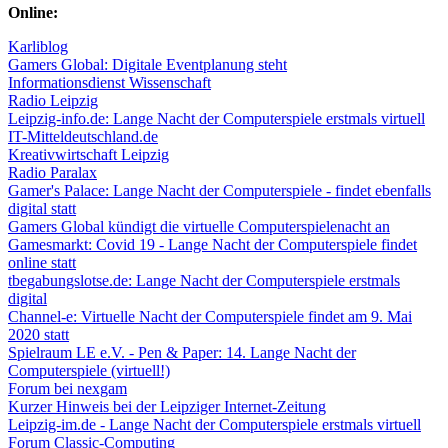
Online:
Karliblog
Gamers Global: Digitale Eventplanung steht
Informationsdienst Wissenschaft
Radio Leipzig
Leipzig-info.de: Lange Nacht der Computerspiele erstmals virtuell
IT-Mitteldeutschland.de
Kreativwirtschaft Leipzig
Radio Paralax
Gamer's Palace: Lange Nacht der Computerspiele - findet ebenfalls
digital statt
Gamers Global kündigt die virtuelle Computerspielenacht an
Gamesmarkt: Covid 19 - Lange Nacht der Computerspiele findet
online statt
tbegabungslotse.de: Lange Nacht der Computerspiele erstmals
digital
Channel-e: Virtuelle Nacht der Computerspiele findet am 9. Mai
2020 statt
Spielraum LE e.V. - Pen & Paper: 14. Lange Nacht der
Computerspiele (virtuell!)
Forum bei nexgam
Kurzer Hinweis bei der Leipziger Internet-Zeitung
Leipzig-im.de - Lange Nacht der Computerspiele erstmals virtuell
Forum Classic-Computing