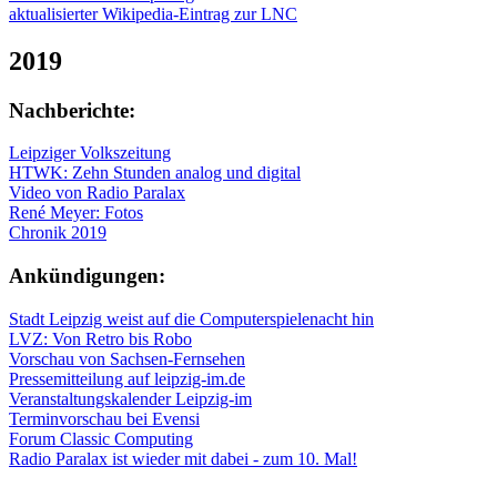
aktualisierter Wikipedia-Eintrag zur LNC
2019
Nachberichte:
Leipziger Volkszeitung
HTWK: Zehn Stunden analog und digital
Video von Radio Paralax
René Meyer: Fotos
Chronik 2019
Ankündigungen:
Stadt Leipzig weist auf die Computerspielenacht hin
LVZ: Von Retro bis Robo
Vorschau von Sachsen-Fernsehen
Pressemitteilung auf leipzig-im.de
Veranstaltungskalender Leipzig-im
Terminvorschau bei Evensi
Forum Classic Computing
Radio Paralax ist wieder mit dabei - zum 10. Mal!