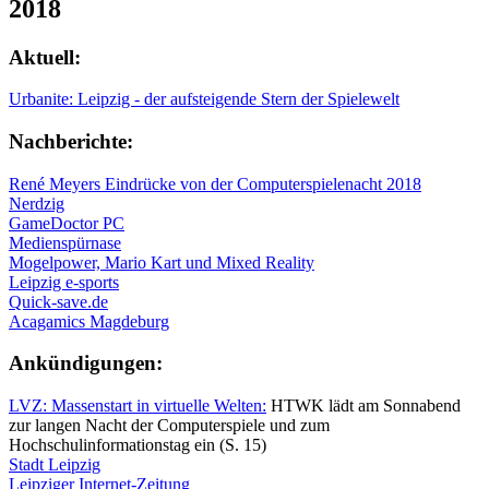
2018
Aktuell:
Urbanite: Leipzig - der aufsteigende Stern der Spielewelt
Nachberichte:
René Meyers Eindrücke von der Computerspielenacht 2018
Nerdzig
GameDoctor PC
Medienspürnase
Mogelpower, Mario Kart und Mixed Reality
Leipzig e-sports
Quick-save.de
Acagamics Magdeburg
Ankündigungen:
LVZ: Massenstart in virtuelle Welten:
HTWK lädt am Sonnabend
zur langen Nacht der Computerspiele und zum
Hochschulinformationstag ein (S. 15)
Stadt Leipzig
Leipziger Internet-Zeitung