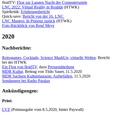
floidTV:
Flog zur Langen Nacht der Computerspiele
LNC 2022: Virtual Reality in Realität
(HTWK)
Spielkritik:
Erfahrungsbericht
Quick-save:
Bericht von der 16. LNC
LNC Masters: In Präsenz zurück
(HTWK)
Foto-Rückblick von René Meye
2020
Nachberichte:
Retrogames, Cocktails, Science MashUp, virtuelle Welten
: Bericht
bei der HTWK
Ein Flog von floidTV,
dazu
Pressemitteilung
MDR Kultur,
Beitrag von Thilo Sauer, 11.5.2020
MDR Sachsen Kulturmagazin: Aufgefallen
, 11.5.2020
Sendungen bei Radio Paralax
Ankündigungen:
Print:
LVZ
(Printausgabe vom 8.5.2020, hinter Paywall)