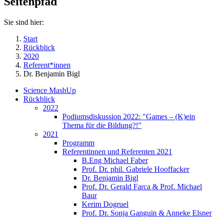
Seitenpfad
Sie sind hier:
Start
Rückblick
2020
Referent*innen
Dr. Benjamin Bigl
Science MashUp
Rückblick
2022
Podiumsdiskussion 2022: "Games – (K)ein
Thema für die Bildung?!"
2021
Programm
Referentinnen und Referenten 2021
B.Eng Michael Faber
Prof. Dr. phil. Gabriele Hooffacker
Dr. Benjamin Bigl
Prof. Dr. Gerald Farca & Prof. Michael
Baur
Kerim Dogruel
Prof. Dr. Sonja Ganguin & Anneke Elsner