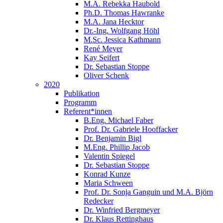
M.A. Rebekka Haubold
Ph.D. Thomas Hawranke
M.A. Jana Hecktor
Dr.-Ing. Wolfgang Höhl
M.Sc. Jessica Kathmann
René Meyer
Kay Seifert
Dr. Sebastian Stoppe
Oliver Schenk
2020
Publikation
Programm
Referent*innen
B.Eng. Michael Faber
Prof. Dr. Gabriele Hooffacker
Dr. Benjamin Bigl
M.Eng. Phillip Jacob
Valentin Spiegel
Dr. Sebastian Stoppe
Konrad Kunze
Maria Schween
Prof. Dr. Sonja Ganguin und M.A. Björn
Redecker
Dr. Winfried Bergmeyer
Dr. Klaus Rettinghaus