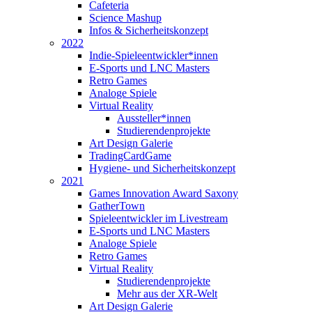
Cafeteria
Science Mashup
Infos & Sicherheitskonzept
2022
Indie-Spieleentwickler*innen
E-Sports und LNC Masters
Retro Games
Analoge Spiele
Virtual Reality
Aussteller*innen
Studierendenprojekte
Art Design Galerie
TradingCardGame
Hygiene- und Sicherheitskonzept
2021
Games Innovation Award Saxony
GatherTown
Spieleentwickler im Livestream
E-Sports und LNC Masters
Analoge Spiele
Retro Games
Virtual Reality
Studierendenprojekte
Mehr aus der XR-Welt
Art Design Galerie