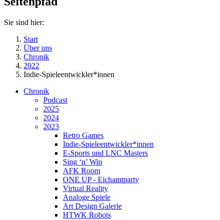
Seitenpfad
Sie sind hier:
Start
Über uns
Chronik
2022
Indie-Spieleentwickler*innen
Chronik
Podcast
2025
2024
2023
Retro Games
Indie-Spieleentwickler*innen
E-Sports und LNC Masters
Sing ‘n’ Win
AFK Room
ONE UP - Eichamtparty
Virtual Reality
Analoge Spiele
Art Design Galerie
HTWK Robots