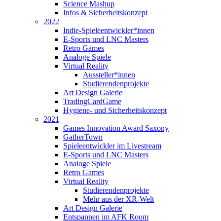
Science Mashup
Infos & Sicherheitskonzept
2022
Indie-Spieleentwickler*innen
E-Sports und LNC Masters
Retro Games
Analoge Spiele
Virtual Reality
Aussteller*innen
Studierendenprojekte
Art Design Galerie
TradingCardGame
Hygiene- und Sicherheitskonzept
2021
Games Innovation Award Saxony
GatherTown
Spieleentwickler im Livestream
E-Sports und LNC Masters
Analoge Spiele
Retro Games
Virtual Reality
Studierendenprojekte
Mehr aus der XR-Welt
Art Design Galerie
Entspannen im AFK Room