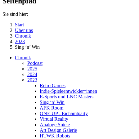
Seitenpfad
Sie sind hier:
Start
Über uns
Chronik
2023
Sing ‘n’ Win
Chronik
Podcast
2025
2024
2023
Retro Games
Indie-Spieleentwickler*innen
E-Sports und LNC Masters
Sing ‘n’ Win
AFK Room
ONE UP - Eichamtparty
Virtual Reality
Analoge Spiele
Art Design Galerie
HTWK Robots