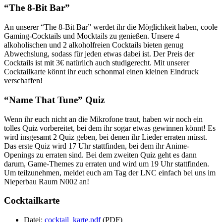
“The 8-Bit Bar”
An unserer “The 8-Bit Bar” werdet ihr die Möglichkeit haben, coole
Gaming-Cocktails und Mocktails zu genießen. Unsere 4
alkoholischen und 2 alkoholfreien Cocktails bieten genug
Abwechslung, sodass für jeden etwas dabei ist. Der Preis der
Cocktails ist mit 3€ natürlich auch studigerecht. Mit unserer
Cocktailkarte könnt ihr euch schonmal einen kleinen Eindruck
verschaffen!
“Name That Tune” Quiz
Wenn ihr euch nicht an die Mikrofone traut, haben wir noch ein
tolles Quiz vorbereitet, bei dem ihr sogar etwas gewinnen könnt! Es
wird insgesamt 2 Quiz geben, bei denen ihr Lieder erraten müsst.
Das erste Quiz wird 17 Uhr stattfinden, bei dem ihr Anime-
Openings zu erraten sind. Bei dem zweiten Quiz geht es dann
darum, Game-Themes zu erraten und wird um 19 Uhr stattfinden.
Um teilzunehmen, meldet euch am Tag der LNC einfach bei uns im
Nieperbau Raum N002 an!
Cocktailkarte
Datei:
cocktail_karte.pdf
(PDF)