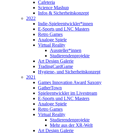
Cafeteria
Science Mashup
Infos & Sicherheitskonzept
2022
Indie-Spieleentwickler*innen
E-Sports und LNC Masters
Retro Games
Analoge Spiele
Virtual Reality
Aussteller*innen
Studierendenprojekte
Art Design Galerie
TradingCardGame
Hygiene- und Sicherheitskonzept
2021
Games Innovation Award Saxony
GatherTown
Spieleentwickler im Livestream
E-Sports und LNC Masters
Analoge Spiele
Retro Games
Virtual Reality
Studierendenprojekte
Mehr aus der XR-Welt
Art Design Galerie