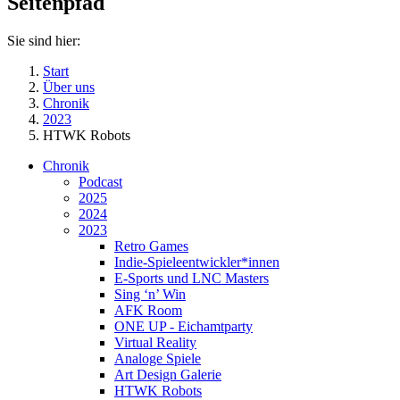
Seitenpfad
Sie sind hier:
Start
Über uns
Chronik
2023
HTWK Robots
Chronik
Podcast
2025
2024
2023
Retro Games
Indie-Spieleentwickler*innen
E-Sports und LNC Masters
Sing ‘n’ Win
AFK Room
ONE UP - Eichamtparty
Virtual Reality
Analoge Spiele
Art Design Galerie
HTWK Robots