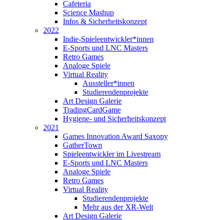
Cafeteria
Science Mashup
Infos & Sicherheitskonzept
2022
Indie-Spieleentwickler*innen
E-Sports und LNC Masters
Retro Games
Analoge Spiele
Virtual Reality
Aussteller*innen
Studierendenprojekte
Art Design Galerie
TradingCardGame
Hygiene- und Sicherheitskonzept
2021
Games Innovation Award Saxony
GatherTown
Spieleentwickler im Livestream
E-Sports und LNC Masters
Analoge Spiele
Retro Games
Virtual Reality
Studierendenprojekte
Mehr aus der XR-Welt
Art Design Galerie