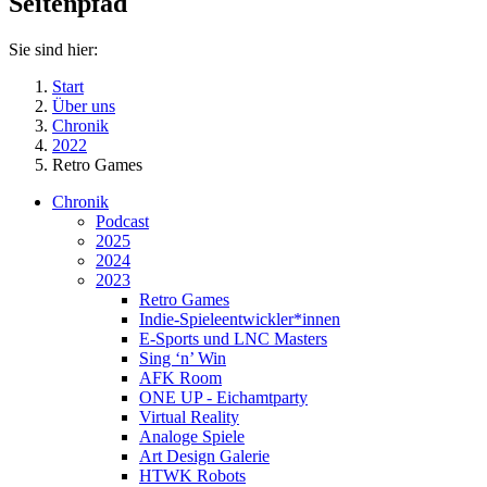
Seitenpfad
Sie sind hier:
Start
Über uns
Chronik
2022
Retro Games
Chronik
Podcast
2025
2024
2023
Retro Games
Indie-Spieleentwickler*innen
E-Sports und LNC Masters
Sing ‘n’ Win
AFK Room
ONE UP - Eichamtparty
Virtual Reality
Analoge Spiele
Art Design Galerie
HTWK Robots