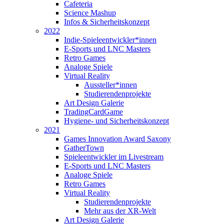
Cafeteria
Science Mashup
Infos & Sicherheitskonzept
2022
Indie-Spieleentwickler*innen
E-Sports und LNC Masters
Retro Games
Analoge Spiele
Virtual Reality
Aussteller*innen
Studierendenprojekte
Art Design Galerie
TradingCardGame
Hygiene- und Sicherheitskonzept
2021
Games Innovation Award Saxony
GatherTown
Spieleentwickler im Livestream
E-Sports und LNC Masters
Analoge Spiele
Retro Games
Virtual Reality
Studierendenprojekte
Mehr aus der XR-Welt
Art Design Galerie